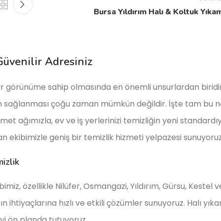
Bursa Yıldırım Halı & Koltuk Yıka
üvenilir Adresiniz
k bir görünüme sahip olmasında en önemli unsurlardan biridi
en sağlanması çoğu zaman mümkün değildir. İşte tam bu n
et ağımızla, ev ve iş yerlerinizi temizliğin yeni standardı
n ekibimizle geniş bir temizlik hizmeti yelpazesi sunuyoruz
izlik
imiz, özellikle Nilüfer, Osmangazi, Yıldırım, Gürsu, Keste
n ihtiyaçlarına hızlı ve etkili çözümler sunuyoruz. Halı y
yi ön planda tutuyoruz.