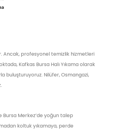
ma
r. Ancak, profesyonel temizlik hizmetleri
oktada, Kafkas Bursa Halı Yıkama olarak
yla buluşturuyoruz. Nilüfer, Osmangazi,
.
l ve Bursa Merkez’de yoğun talep
ıkamadan koltuk yıkamaya, perde