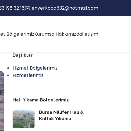
33 198 32 16
✉️
enverkoca532@hotmail.com
et Bölgelerimiz
Kurumsal
Hakkımızda
İletişim
Başlıklar
Hizmet Bölgelerimiz
Hizmetlerimiz
Halı Yıkama Bölgelerimiz
Bursa Nilüfer Halı &
Koltuk Yıkama