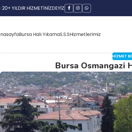
 20+ YILDIR HİZMETİNİZDEYİZ
nasayfa
Bursa Halı Yıkama
S.S.S
Hizmetlerimiz
HIZMET B
Bursa Osmangazi H