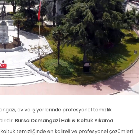
angazi, ev ve iş yerlerinde profesyonel temizlik
iridir.
Bursa Osmangazi Halı & Koltuk Yıkama
koltuk temizliğinde en kaliteli ve profesyonel çözümleri