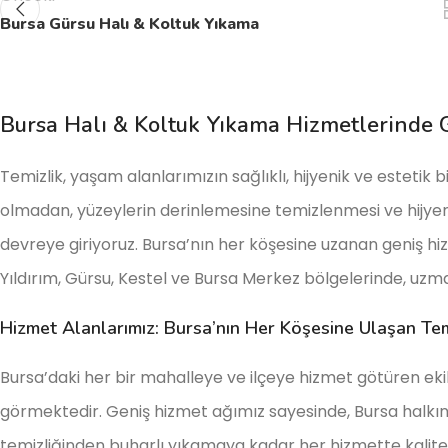
Bursa Gürsu Halı & Koltuk Yıkama
Bursa Halı & Koltuk Yıkama Hizmetlerinde G
Temizlik, yaşam alanlarımızın sağlıklı, hijyenik ve esteti
olmadan, yüzeylerin derinlemesine temizlenmesi ve hijy
devreye giriyoruz. Bursa’nın her köşesine uzanan geniş hizm
Yıldırım, Gürsu, Kestel ve Bursa Merkez bölgelerinde, uzma
Hizmet Alanlarımız: Bursa’nın Her Köşesine Ulaşan Tem
Bursa’daki her bir mahalleye ve ilçeye hizmet götüren ekib
görmektedir. Geniş hizmet ağımız sayesinde, Bursa halkını
temizliğinden buharlı yıkamaya kadar her hizmette kalite