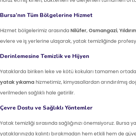
nüfuz etmiş kirleri, bakterileri ve alerjenleri tamamen ort
Bursa’nın Tüm Bölgelerine Hizmet
Hizmet bölgelerimiz arasında
Nilüfer
,
Osmangazi
,
Yıldırı
evlere ve iş yerlerine ulaşarak, yatak temizliğinde profes
Derinlemesine Temizlik ve Hijyen
Yataklarda biriken leke ve kötü kokuları tamamen ortadan 
yatak yıkama
hizmetimiz, kimyasallardan arındırılmış do
verilmeden sağlıklı hale getirilir.
Çevre Dostu ve Sağlıklı Yöntemler
Yatak temizliği sırasında sağlığınızı önemsiyoruz. Bursa y
yataklarınızda kalıntı bırakmadan hem etkili hem de güveni