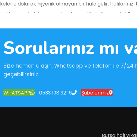
ekelerle dolarak hijyenik olmayan bir hale gelir. Halılarını
 halılarınızı derinlemesine temizliyor, tüm yüzeylerde hijye
emizlik yapıyoruz.
Sorularınız mı v
lan koltuklar, zamanla toz ve lekelerle kaplanır. Bursa kolt
e temizliyoruz. Uzman ekibimiz, kullandığı çevre dostu ürünl
Bize hemen ulaşın. Whatsapp ve telefon ile 7/24 hı
geçebilirsiniz.
WHATSAPP
0533 198 32 16
Şubelerimiz
yeti sağlayan önemli bir dekoratif unsurdur. Ancak, zaman
 yıkama hizmetimiz, stor perdelerden tül perdelere kadar h
Bursa halı yık