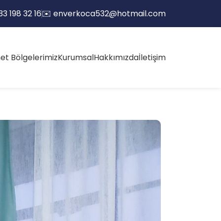
33 198 32 16
✉️
enverkoca532@hotmail.com
et Bölgelerimiz
Kurumsal
Hakkımızda
İletişim