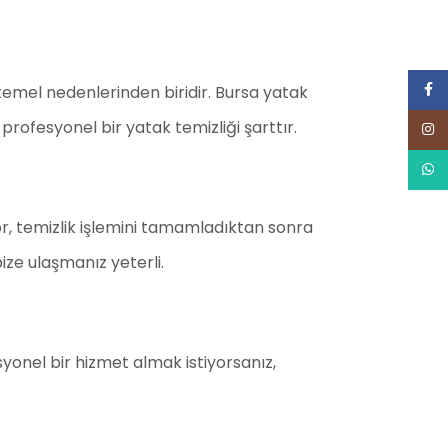
Face
 temel nedenlerinden biridir. Bursa yatak
 profesyonel bir yatak temizliği şarttır.
Inst
What
or, temizlik işlemini tamamladıktan sonra
ize ulaşmanız yeterli.
yonel bir hizmet almak istiyorsanız,