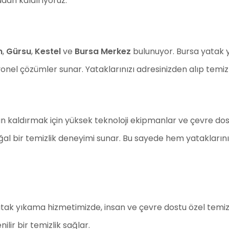
adan kaldırıyoruz.
m
,
Gürsu
,
Kestel
ve
Bursa Merkez
bulunuyor. Bursa yatak 
yonel çözümler sunar. Yataklarınızı adresinizden alıp temiz
kaldırmak için yüksek teknoloji ekipmanlar ve çevre dostu
ğal bir temizlik deneyimi sunar. Bu sayede hem yatakları
atak yıkama hizmetimizde, insan ve çevre dostu özel temizli
lir bir temizlik sağlar.