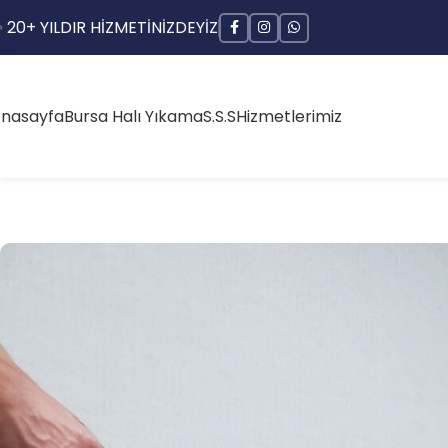
 20+ YILDIR HİZMETİNİZDEYİZ
nasayfa
Bursa Halı Yıkama
S.S.S
Hizmetlerimiz