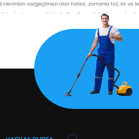
Evlerimizin vazgeçilmezi olan halılar, zamanla toz, kir ve l
DEVAMINI OKU
daha fazlasını gerektirir. Kafkas Bursa Halı Yıkama olarak,
hizmetimizle, halılarınızın dokusunu ve rengini koruyarak t
Koltuk Yıkama ile Hijyenik Oturma Alanları
Evlerde ve ofislerde en sık kullanılan mobilyalardan biri o
yalnızca yüzeyini değil, derinlerindeki kir ve bakterileri d
sağlarken, sağlıklı yaşam alanları oluşturur.
Perde Yıkama Hizmeti: Evlerinizi Aydınlatıyoruz
Perdeler, evlerimize şıklık katan ve aynı zamanda mahremi
temizlenmediğinde sağlığınızı tehdit edebilir. Bursa perde
temizleyerek ferah bir görünüm sunar.