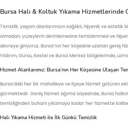
Bursa Halı & Koltuk Yıkama Hizmetlerinde G
Temizlik, yaşam alanlarımızın sağlıklı, hijyenik ve esteti
olmadan, yüzeylerin derinlemesine temizlenmesi ve hijy
devreye giriyoruz. Bursa’nın her köşesine uzanan geniş hizm
Yıldırım, Gürsu, Kestel ve Bursa Merkez bölgelerinde, uzma
Hizmet Alanlarımız: Bursa’nın Her Köşesine Ulaşan Tem
Bursa’daki her bir mahalleye ve ilçeye hizmet götüren ekib
görmektedir. Geniş hizmet ağımız sayesinde, Bursa halkını
temizliğinden buharlı yıkamaya kadar her hizmette kalite
Halı Yıkama Hizmeti ile İlk Günkü Temizlik