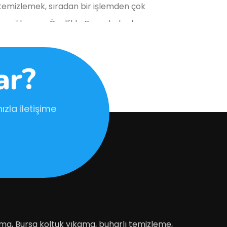
zı temizlemek, sıradan bir işlemden çok
n sağlıyoruz. Özellikle Bursa halı yıkama
ar?
uk yıkama hizmetimizle, koltuklarınızın
erle koltuklarınızın uzun ömürlü olmasını
zla iletişime
la toz ve kir biriken perdeler, düzenli
er türlü perdeyi detaylı bir şekilde
ama, Bursa koltuk yıkama, buharlı temizleme,