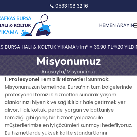
📞 0533 198 32 16
HEMEN ARAYIN
 BURSA HALI & KOLTUK YIKAMA
✨
1m² = 39,90 TL
🧼
20 YILDI
Misyonumuz
Anasayfa
Misyonumuz
1. Profesyonel Temizlik Hizmetleri Sunmak:
Misyonumuzun temelinde, Bursa’nın tüm bölgelerinde
profesyonel temizlik hizmetleri sunarak yaşam
alanlarınızı hijyenik ve sağlıklı bir hale getirmek yer
alıyor. Halı, koltuk, perde, yorgan ve battaniye
temizliği gibi geniş bir hizmet yelpazesi ile
müşterilerimize en iyi çözümleri sunmayı hedefliyoruz.
Bu hizmetlerde yüksek kalite standartlarını