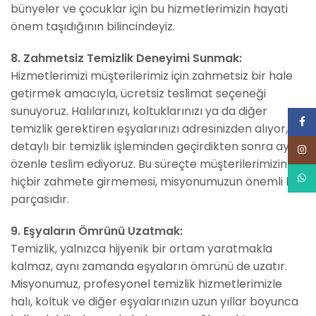
bünyeler ve çocuklar için bu hizmetlerimizin hayati
önem taşıdığının bilincindeyiz.
8. Zahmetsiz Temizlik Deneyimi Sunmak:
Hizmetlerimizi müşterilerimiz için zahmetsiz bir hale
getirmek amacıyla, ücretsiz teslimat seçeneği
sunuyoruz. Halılarınızı, koltuklarınızı ya da diğer
Face
temizlik gerektiren eşyalarınızı adresinizden alıyor,
detaylı bir temizlik işleminden geçirdikten sonra aynı
Inst
özenle teslim ediyoruz. Bu süreçte müşterilerimizin
What
hiçbir zahmete girmemesi, misyonumuzun önemli bir
parçasıdır.
9. Eşyaların Ömrünü Uzatmak:
Temizlik, yalnızca hijyenik bir ortam yaratmakla
kalmaz, aynı zamanda eşyaların ömrünü de uzatır.
Misyonumuz, profesyonel temizlik hizmetlerimizle
halı, koltuk ve diğer eşyalarınızın uzun yıllar boyunca